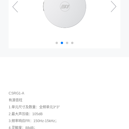
CSRG1-A
有源音柱
1.单元尺寸及数量：全频单元3*3"
2.最大声压级：105dB
3.频率响应FR：150Hz-15kHz；
4.灵敏度：88dB；