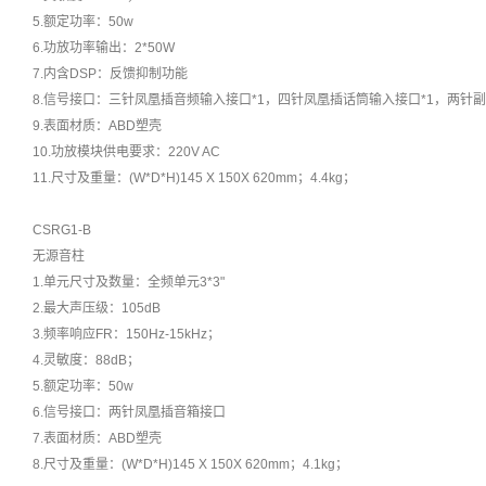
5.额定功率：50w
6.功放功率输出：2*50W
7.内含DSP：反馈抑制功能
8.信号接口：三针凤凰插音频输入接口*1，四针凤凰插话筒输入接口*1，两针副
9.表面材质：ABD塑壳
10.功放模块供电要求：220V AC
11.尺寸及重量：(W*D*H)145 X 150X 620mm；4.4kg；
CSRG1-B
无源音柱
1.单元尺寸及数量：全频单元3*3"
2.最大声压级：105dB
3.频率响应FR：150Hz-15kHz；
4.灵敏度：88dB；
5.额定功率：50w
6.信号接口：两针凤凰插音箱接口
7.表面材质：ABD塑壳
8.尺寸及重量：(W*D*H)145 X 150X 620mm；4.1kg；