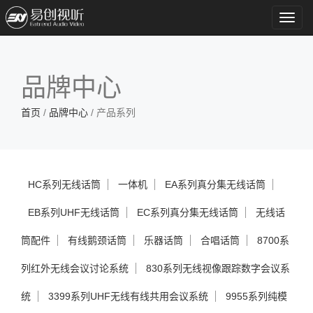
Toggl
navig
品牌中心
首页
/
品牌中心
/ 产品系列
HC系列无线话筒
一体机
EA系列真分集无线话筒
EB系列UHF无线话筒
EC系列真分集无线话筒
无线话
筒配件
有线鹅颈话筒
乐器话筒
合唱话筒
8700系
列红外无线会议讨论系统
830系列无线视像跟踪数字会议系
统
3399系列UHF无线有线共用会议系统
9955系列纯模