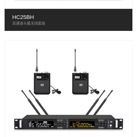
HC25BH
双通道头戴无线套装