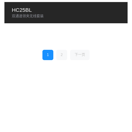
HC25BL
双通道领夹无线套装
1
2
下一页