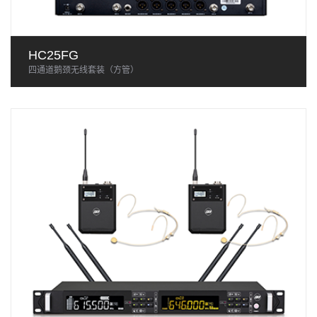
HC25FG
四通道鹅颈无线套装（方管）