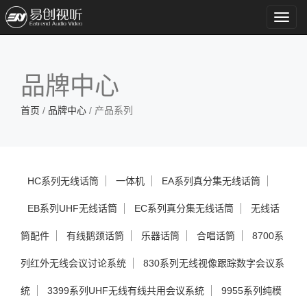
Toggl
navig
品牌中心
首页
/
品牌中心
/ 产品系列
HC系列无线话筒
一体机
EA系列真分集无线话筒
EB系列UHF无线话筒
EC系列真分集无线话筒
无线话
筒配件
有线鹅颈话筒
乐器话筒
合唱话筒
8700系
列红外无线会议讨论系统
830系列无线视像跟踪数字会议系
统
3399系列UHF无线有线共用会议系统
9955系列纯模