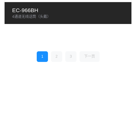
EC-966BH
4通道无线话筒（头戴）
1
2
3
下一页