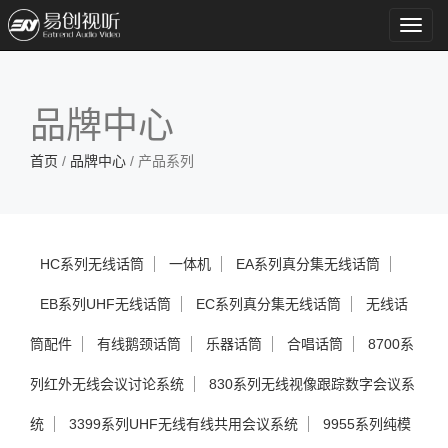
Toggl
navig
品牌中心
首页
/
品牌中心
/ 产品系列
HC系列无线话筒
一体机
EA系列真分集无线话筒
EB系列UHF无线话筒
EC系列真分集无线话筒
无线话
筒配件
有线鹅颈话筒
乐器话筒
合唱话筒
8700系
列红外无线会议讨论系统
830系列无线视像跟踪数字会议系
统
3399系列UHF无线有线共用会议系统
9955系列纯模