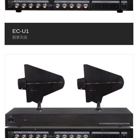
EC-U1
鹅掌天线