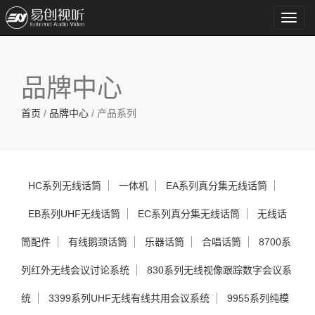
Toggl
navig
品牌中心
首页
/
品牌中心
/ 产品系列
HC系列无线话筒
一体机
EA系列真分集无线话筒
EB系列UHF无线话筒
EC系列真分集无线话筒
无线话
筒配件
有线鹅颈话筒
乐器话筒
合唱话筒
8700系
列红外无线会议讨论系统
830系列无线视像跟踪数字会议系
统
3399系列UHF无线有线共用会议系统
9955系列纯模